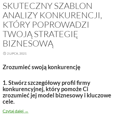
SKUTECZNY SZABLON
ANALIZY KONKURENCJI,
KTÓRY POPROWADZI
TWOJĄ STRATEGIĘ
BIZNESOWĄ
2 LIPCA, 2021
Zrozumieć swoją konkurencję
1. Stwórz szczegółowy profil firmy
konkurencyjnej, który pomoże Ci
zrozumieć jej model biznesowy i kluczowe
cele.
Skuteczny szablon analizy konkurencji, który popro
Czytaj dalej
→