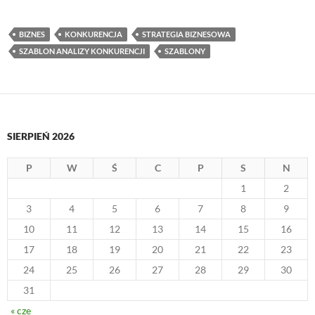
BIZNES
KONKURENCJA
STRATEGIA BIZNESOWA
SZABLON ANALIZY KONKURENCJI
SZABLONY
SIERPIEŃ 2026
P
W
Ś
C
P
S
N
1
2
3
4
5
6
7
8
9
10
11
12
13
14
15
16
17
18
19
20
21
22
23
24
25
26
27
28
29
30
31
« cze