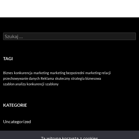
Szukaj:
TAGI
Biznes
konkurencja
marketing
marketing bezpośredni
marketing relacji
przechowywanie danych
Reklama
skuteczny
strategia biznesowa
szablon analizy konkurencji
szablony
KATEGORIE
Uncategorized
Ta witryna korzysta z cookies